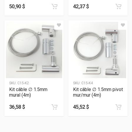
50,90 $
42,37 $
SKU:
C15-K2
SKU:
C15-K4
Kit câble ∅ 1.5mm
Kit câble ∅ 1.5mm pivot
mural (4m)
mur/mur (4m)
36,58 $
45,52 $