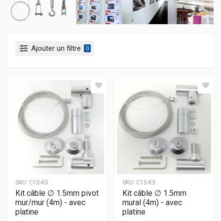
Ajouter un filtre
0
SKU:
C15-K5
SKU:
C15-K3
Kit câble ∅ 1.5mm pivot
Kit câble ∅ 1.5mm
mur/mur (4m) - avec
mural (4m) - avec
platine
platine