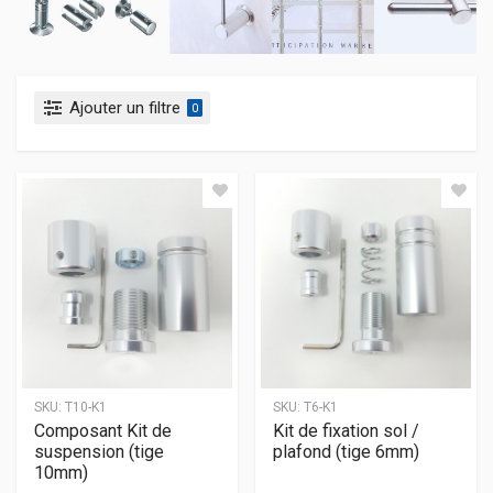
Ajouter un filtre
0
SKU:
T10-K1
SKU:
T6-K1
Composant Kit de
Kit de fixation sol /
suspension (tige
plafond (tige 6mm)
10mm)