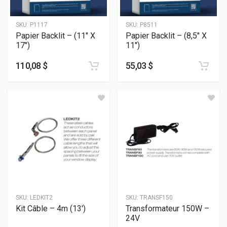
SKU:
P1117
SKU:
P8511
Papier Backlit – (11″ X
Papier Backlit – (8,5″ X
17″)
11″)
110,08 $
55,03 $
SKU:
LEDKIT2
SKU:
TRANSF150
Kit Câble – 4m (13′)
Transformateur 150W –
24V