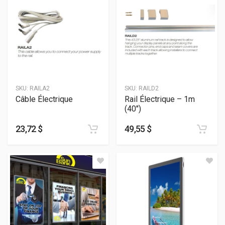
SKU:
RAILA2
SKU:
RAILD2
Câble Électrique
Rail Électrique – 1m
(40″)
23,72 $
49,55 $