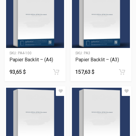
SKU:
PA4-100
SKU:
PA3
Papier Backlit – (A4)
Papier Backlit – (A3)
93,65 $
157,63 $