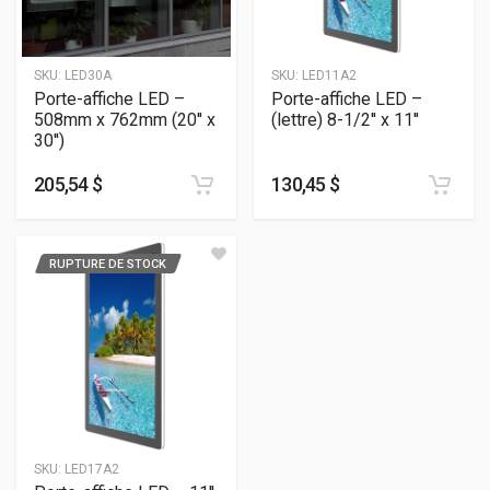
SKU:
LED30A
SKU:
LED11A2
Porte-affiche LED –
Porte-affiche LED –
508mm x 762mm (20'' x
(lettre) 8-1/2'' x 11''
30'')
205,54 $
130,45 $
RUPTURE DE STOCK
SKU:
LED17A2