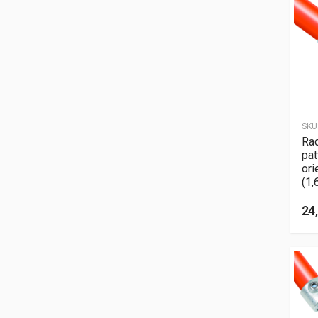
SKU
Rac
pat
or
(1,
24,