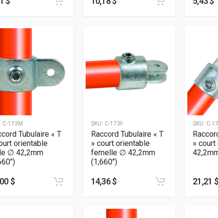
1 $
10,18 $
5,43 $
:
C-173M
SKU:
C-173F
SKU:
C-1
cord Tubulaire « T
Raccord Tubulaire « T
Raccord
ourt orientable
» court orientable
» court
le ∅ 42,2mm
femelle ∅ 42,2mm
42,2mm
660″)
(1,660″)
00 $
14,36 $
21,21 