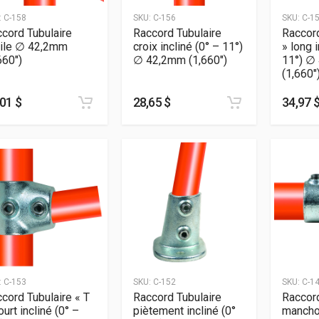
:
C-158
SKU:
C-156
SKU:
C-1
cord Tubulaire
Raccord Tubulaire
Raccord
oile ∅ 42,2mm
croix incliné (0° – 11°)
» long i
660″)
∅ 42,2mm (1,660″)
11°) ∅
(1,660″
01 $
28,65 $
34,97 
:
C-153
SKU:
C-152
SKU:
C-1
cord Tubulaire « T
Raccord Tubulaire
Raccord
ourt incliné (0° –
piètement incliné (0°
mancho