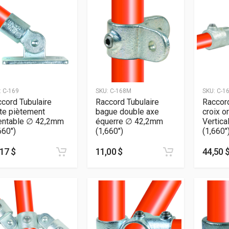
:
C-169
SKU:
C-168M
SKU:
C-1
cord Tubulaire
Raccord Tubulaire
Raccord
te piètement
bague double axe
croix o
ientable ∅ 42,2mm
équerre ∅ 42,2mm
Vertic
660″)
(1,660″)
(1,660″
17 $
11,00 $
44,50 