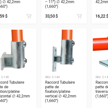
°) ∅ 42,2mm
– 11°) ∅ 42,2mm
42,2mm
660″)
(1,660″)
59 $
33,50 $
16,22 
:
C-145
SKU:
C-144
SKU:
C-1
cord Tubulaire
Raccord Tubulaire
Raccord
te de
patte de
patte d
ation/platine
fixation/platine
traver
rizontal ∅ 42,2mm
vertical ∅ 42,2mm
(1,660″
660″)
(1,660″)