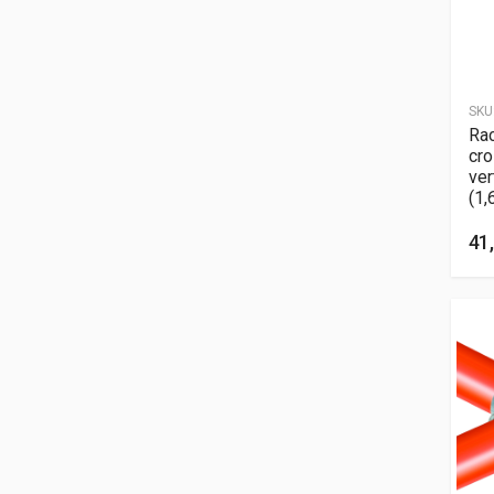
SKU
Rac
cro
ver
(1,
41,