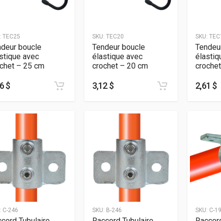
:
TEC25
SKU:
TEC20
SKU:
TEC
deur boucle
Tendeur boucle
Tendeu
stique avec
élastique avec
élastiq
chet – 25 cm
crochet – 20 cm
croche
6 $
3,12 $
2,61 $
:
C-246
SKU:
B-246
SKU:
C-1
cord Tubulaire
Raccord Tubulaire
Raccord