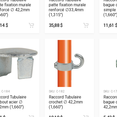
te fixation murale
patte fixation murale
bague d
nforcé ∅ 42,2mm
renforcé ∅33,4mm
simple
660″)
(1,315″)
(1,660″
14 $
35,88 $
11,61 
:
C-184
SKU:
C-182
SKU:
C-1
cord Tubulaire
Raccord Tubulaire
Raccord
bout acier ∅
crochet ∅ 42,2mm
bague 
2mm (1,660″)
(1,660″)
42,2mm