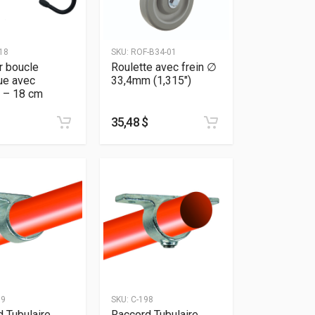
18
SKU:
ROF-B34-01
r boucle
Roulette avec frein ∅
ue avec
33,4mm (1,315″)
t – 18 cm
35,48 $
99
SKU:
C-198
 Tubulaire
Raccord Tubulaire