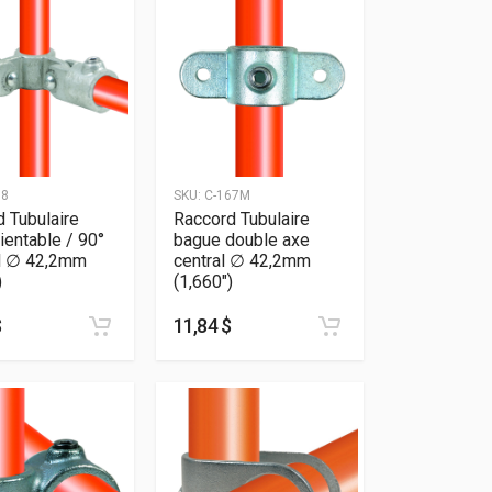
68
SKU:
C-167M
 Tubulaire
Raccord Tubulaire
rientable / 90°
bague double axe
al ∅ 42,2mm
central ∅ 42,2mm
)
(1,660″)
$
11,84 $