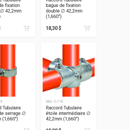
e fixation
bague de fixation
 ∅ 42,2mm
double ∅ 42,2mm
)
(1,660″)
$
18,30 $
79
SKU:
C-176
 Tubulaire
Raccord Tubulaire
de serrage ∅
étoile intermédiaire ∅
 (1,660″)
42,2mm (1,660″)