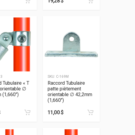
19,28 $
73
SKU:
C-169M
 Tubulaire « T
Raccord Tubulaire
 orientable ∅
patte piètement
 (1,660″)
orientable ∅ 42,2mm
(1,660″)
$
11,00 $