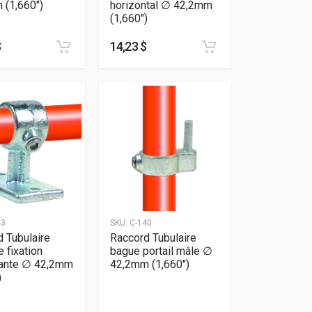
 (1,660″)
horizontal ∅ 42,2mm
(1,660″)
$
14,23 $
43
SKU:
C-140
 Tubulaire
Raccord Tubulaire
e fixation
bague portail mâle ∅
sante ∅ 42,2mm
42,2mm (1,660″)
)