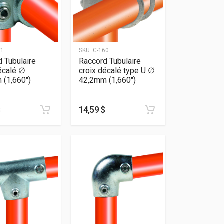
61
SKU:
C-160
 Tubulaire
Raccord Tubulaire
écalé ∅
croix décalé type U ∅
 (1,660″)
42,2mm (1,660″)
$
14,59 $