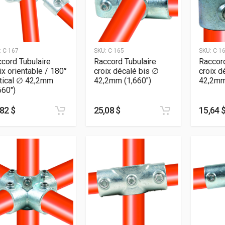
:
C-167
SKU:
C-165
SKU:
C-1
cord Tubulaire
Raccord Tubulaire
Raccord
ix orientable / 180°
croix décalé bis ∅
croix d
tical ∅ 42,2mm
42,2mm (1,660″)
42,2mm
660″)
82 $
25,08 $
15,64 