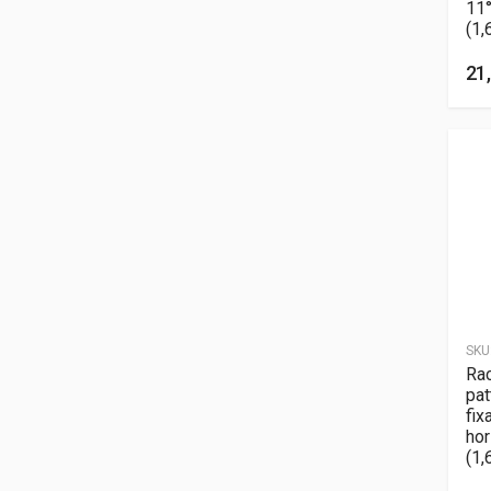
11
(1,
21,
SKU
Rac
pat
fix
ho
(1,