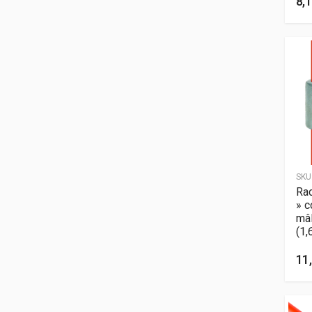
8,1
SKU
Rac
» c
mâ
(1,
11,