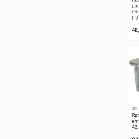
pat
re
(1,
48,
SKU
Rac
em
42,