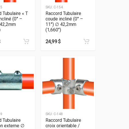
55
SKU:
C-154
 Tubulaire « T
Raccord Tubulaire
ncliné (0° –
coude incliné (0° –
 42,2mm
11°) ∅ 42,2mm
)
(1,660″)
$
24,99 $
49
SKU:
C-148
 Tubulaire
Raccord Tubulaire
n externe ∅
croix orientable /