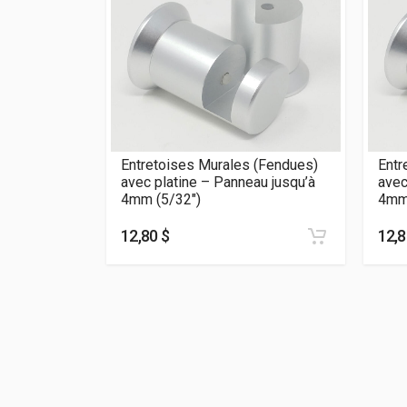
 (Fendues)
Entretoises Murales (Fendues)
Entr
au jusqu’à
avec platine – Panneau jusqu’à
avec
4mm (5/32″)
4mm 
12,80 $
12,8