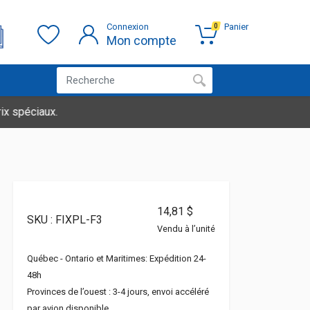
Connexion
Panier
0
Mon compte
aux.
14,81 $
SKU : FIXPL-F3
Vendu à l’unité
Québec - Ontario et Maritimes: Expédition 24-
48h
Provinces de l’ouest : 3-4 jours, envoi accéléré
par avion disponible.