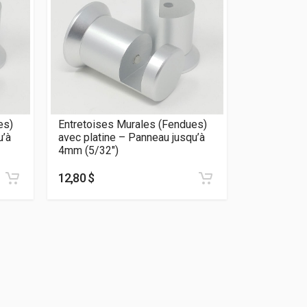
es)
Entretoises Murales (Fendues)
Entretoise
u’à
avec platine – Panneau jusqu’à
avec platin
4mm (5/32″)
4mm (5/32″
12,80 $
12,80 $